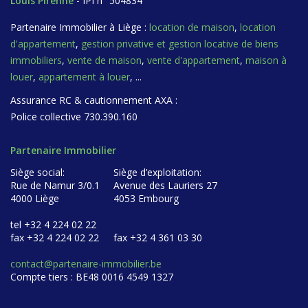
Louis Pirenne
- IPI n° 504834
Partenaire Immobilier à Liège :
location de maison
,
location
d'appartement
,
gestion privative et gestion locative de biens
immobiliers
,
vente de maison
,
vente d'appartement
,
maison à
louer
,
appartement à louer
, ...
Assurance RC & cautionnement AXA :
Police collective 730.390.160
Partenaire Immobilier
Siège social:
Siège d’exploitation:
Rue de Namur 3/0.1
Avenue des Lauriers 27
4000 Liège
4053 Embourg
tel +32 4 224 02 22
fax +32 4 224 02 22
fax +32 4 361 03 30
contact@partenaire-immobilier.be
Compte tiers : BE48 0016 4549 1327