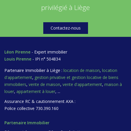
privilégié à Liège
Contactez-nous
Léon Pirenne
- Expert immobilier
Louis Pirenne
- IPI n° 504834
Partenaire Immobilier à Liège :
location de maison
,
location
d'appartement
,
gestion privative et gestion locative de biens
immobiliers
,
vente de maison
,
vente d'appartement
,
maison à
louer
,
appartement à louer
, ...
Assurance RC & cautionnement AXA :
Police collective 730.390.160
Partenaire Immobilier