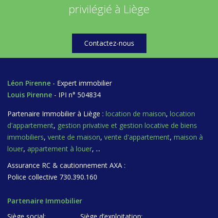
privilégié à Liège
Contactez-nous
Léon Pirenne
- Expert immobilier
Louis Pirenne
- IPI n° 504834
Partenaire Immobilier à Liège :
location de maison
,
location
d'appartement
,
gestion privative et gestion locative de biens
immobiliers
,
vente de maison
,
vente d'appartement
,
maison à
louer
,
appartement à louer
, ...
Assurance RC & cautionnement AXA :
Police collective 730.390.160
Partenaire Immobilier
Siège social:
Siège d’exploitation: