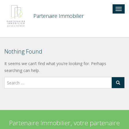
Togg
navig
Partenaire Immobilier
Nothing Found
It seems we can’t find what you’re looking for. Perhaps
searching can help.
Partenaire Immobilier, votre partenaire