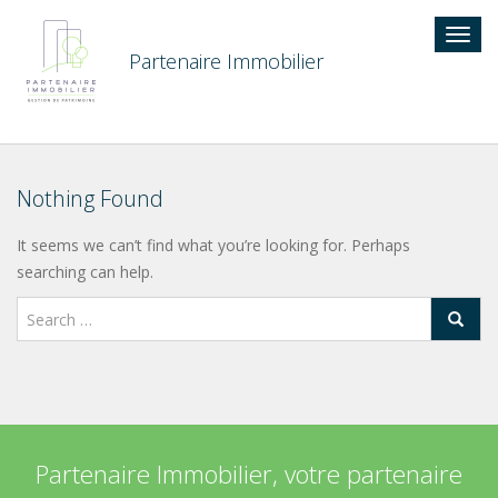
Togg
navig
Partenaire Immobilier
Nothing Found
It seems we can’t find what you’re looking for. Perhaps
searching can help.
Partenaire Immobilier, votre partenaire