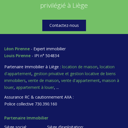
privilégié à Liège
Contactez-nous
Léon Pirenne
- Expert immobilier
Louis Pirenne
- IPI n° 504834
Partenaire Immobilier à Liège :
location de maison
,
location
d'appartement
,
gestion privative et gestion locative de biens
immobiliers
,
vente de maison
,
vente d'appartement
,
maison à
louer
,
appartement à louer
, ...
Assurance RC & cautionnement AXA :
Police collective 730.390.160
Partenaire Immobilier
Siège social:
Siège d’exploitation: