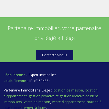
Partenaire Immobilier, votre partenaire
privilégié à Liège
Contactez-nous
Léon Pirenne
- Expert immobilier
Louis Pirenne
- IPI n° 504834
Partenaire Immobilier à Liège :
location de maison
,
location
d'appartement
,
gestion privative et gestion locative de biens
immobiliers
,
vente de maison
,
vente d'appartement
,
maison à
louer
,
appartement à louer
, ...