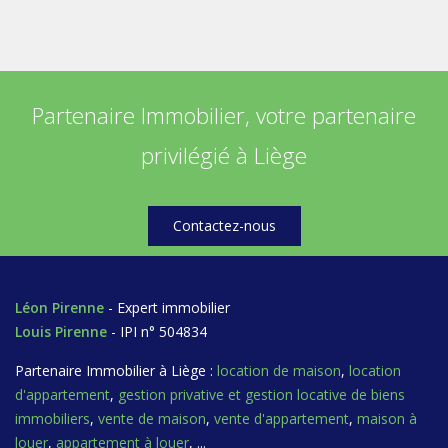
Partenaire Immobilier, votre partenaire
privilégié à Liège
Contactez-nous
Léon Pirenne
- Expert immobilier
Louis Pirenne
- IPI n° 504834
Partenaire Immobilier à Liège :
location de maison
,
location
d'appartement
,
gestion privative et gestion locative de biens
immobiliers
,
vente de maison
,
vente d'appartement
,
maison à
louer
,
appartement à louer
, ...