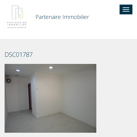
Togg
navig
Partenaire Immobilier
DSC01787