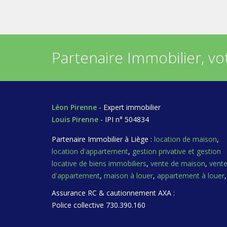
Partenaire Immobilier, vot
Léon Pirenne
- Expert immobilier
Louis Pirenne
- IPI n° 504834
Partenaire Immobilier à Liège :
location de maison
,
location d'appartement
,
gestion privative et gestion
locative de biens immobiliers
,
vente de maison
,
vent
d'appartement
,
maison à louer
,
appartement à louer
,
Assurance RC & cautionnement AXA :
Police collective 730.390.160