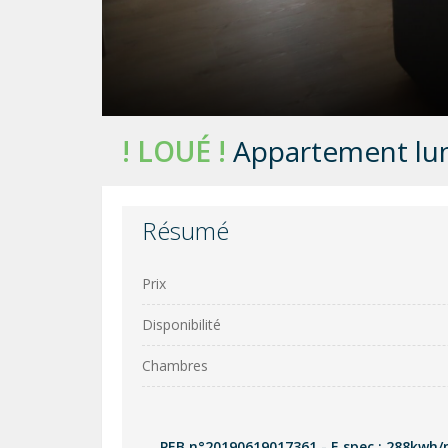
! LOUÉ !
Appartement lu
Résumé
Prix
Disponibilité
Chambres
PEB n°20190619017361 - E spec : 288kwh/