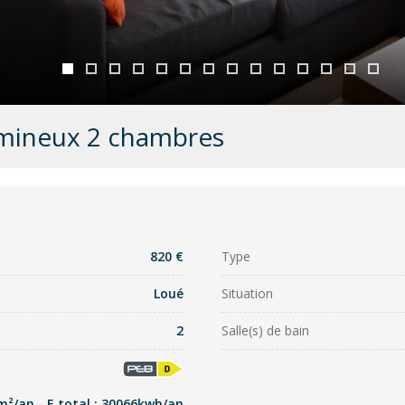
mineux 2 chambres
820 €
Type
Loué
Situation
2
Salle(s) de bain
m²/an - E total : 30066kwh/an