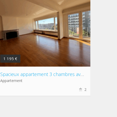
1 195 €
Spacieux appartement 3 chambres avec belle vue dégagée
Appartement
2