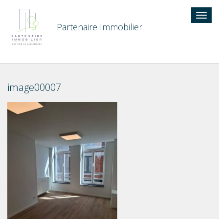
Togg
navig
Partenaire Immobilier
image00007