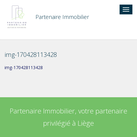
Togg
navig
Partenaire Immobilier
img-170428113428
img-170428113428
Partenaire Immobilier, votre partenaire
privilégié à Liège