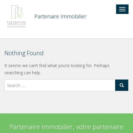
Togg
navig
Partenaire Immobilier
Nothing Found
It seems we can’t find what you’re looking for. Perhaps
searching can help.
Partenaire Immobilier, votre partenaire