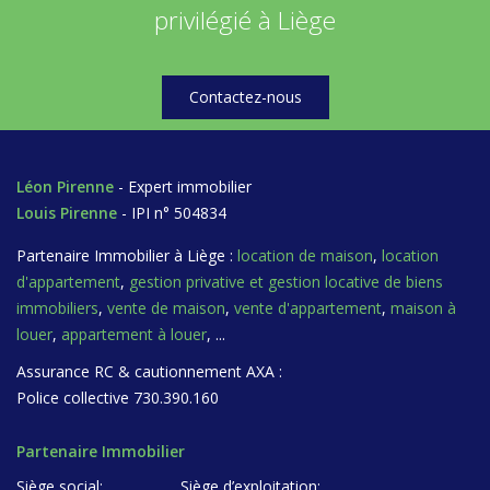
privilégié à Liège
Contactez-nous
Léon Pirenne
- Expert immobilier
Louis Pirenne
- IPI n° 504834
Partenaire Immobilier à Liège :
location de maison
,
location
d'appartement
,
gestion privative et gestion locative de biens
immobiliers
,
vente de maison
,
vente d'appartement
,
maison à
louer
,
appartement à louer
, ...
Assurance RC & cautionnement AXA :
Police collective 730.390.160
Partenaire Immobilier
Siège social:
Siège d’exploitation: