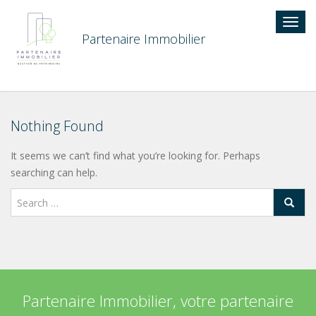
Togg
navig
Partenaire Immobilier
Nothing Found
It seems we can’t find what you’re looking for. Perhaps
searching can help.
Partenaire Immobilier, votre partenaire