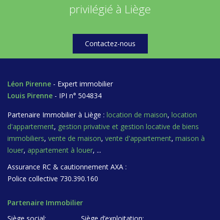
privilégié à Liège
Contactez-nous
Léon Pirenne
- Expert immobilier
Louis Pirenne
- IPI n° 504834
Partenaire Immobilier à Liège :
location de maison
,
location
d'appartement
,
gestion privative et gestion locative de biens
immobiliers
,
vente de maison
,
vente d'appartement
,
maison à
louer
,
appartement à louer
, ...
Assurance RC & cautionnement AXA :
Police collective 730.390.160
Partenaire Immobilier
Siège social:
Siège d’exploitation: