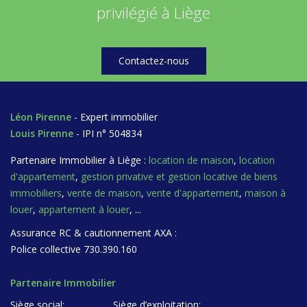
privilégié à Liège
Contactez-nous
Léon Pirenne
- Expert immobilier
Louis Pirenne
- IPI n° 504834
Partenaire Immobilier à Liège :
location de maison
,
location
d'appartement
,
gestion privative et gestion locative de biens
immobiliers
,
vente de maison
,
vente d'appartement
,
maison à
louer
,
appartement à louer
, ...
Assurance RC & cautionnement AXA :
Police collective 730.390.160
Partenaire Immobilier
Siège social:
Siège d’exploitation: