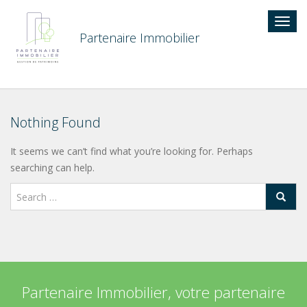
Togg
navig
Partenaire Immobilier
Nothing Found
It seems we can’t find what you’re looking for. Perhaps
searching can help.
Partenaire Immobilier, votre partenaire